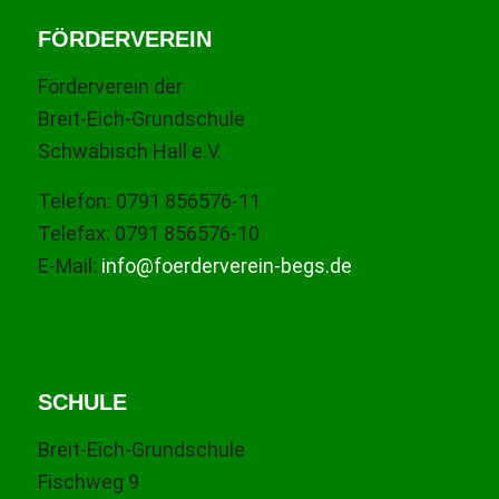
FÖRDERVEREIN
Förderverein der
Breit-Eich-Grundschule
Schwäbisch Hall e.V.
Telefon: 0791 856576-11
Telefax: 0791 856576-10
E-Mail:
info@foerderverein-begs.de
SCHULE
Breit-Eich-Grundschule
Fischweg 9