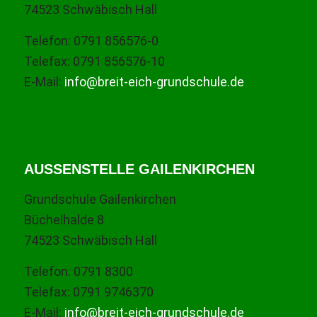
74523 Schwäbisch Hall
Telefon: 0791 856576-0
Telefax: 0791 856576-10
E-Mail:
info@breit-eich-grundschule.de
AUSSENSTELLE GAILENKIRCHEN
Grundschule Gailenkirchen
Büchelhalde 8
74523 Schwäbisch Hall
Telefon: 0791 8300
Telefax: 0791 9746370
E-Mail:
info@breit-eich-grundschule.de