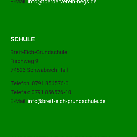
E-Mail:
info@foerderverein-begs.de
SCHULE
Breit-Eich-Grundschule
Fischweg 9
74523 Schwäbisch Hall
Telefon: 0791 856576-0
Telefax: 0791 856576-10
E-Mail:
info@breit-eich-grundschule.de