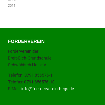
2011
FÖRDERVEREIN
Förderverein der
Breit-Eich-Grundschule
Schwäbisch Hall e.V.
Telefon: 0791 856576-11
Telefax: 0791 856576-10
E-Mail:
info@foerderverein-begs.de